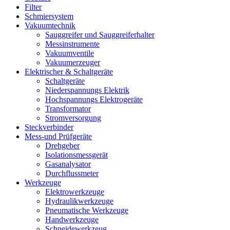
Filter
Schmiersystem
Vakuumtechnik
Sauggreifer und Sauggreiferhalter
Messinstrumente
Vakuumventile
Vakuumerzeuger
Elektrischer & Schaltgeräte
Schaltgeräte
Niederspannungs Elektrik
Hochspannungs Elektrogeräte
Transformator
Stromversorgung
Steckverbinder
Mess-und Prüfgeräte
Drehgeber
Isolationsmessgerät
Gasanalysator
Durchflussmeter
Werkzeuge
Elektrowerkzeuge
Hydraulikwerkzeuge
Pneumatische Werkzeuge
Handwerkzeuge
Schneidewerkzeug