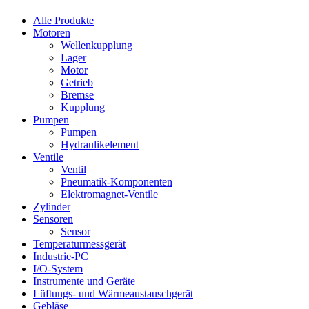
Alle Produkte
Motoren
Wellenkupplung
Lager
Motor
Getrieb
Bremse
Kupplung
Pumpen
Pumpen
Hydraulikelement
Ventile
Ventil
Pneumatik-Komponenten
Elektromagnet-Ventile
Zylinder
Sensoren
Sensor
Temperaturmessgerät
Industrie-PC
I/O-System
Instrumente und Geräte
Lüftungs- und Wärmeaustauschgerät
Gebläse