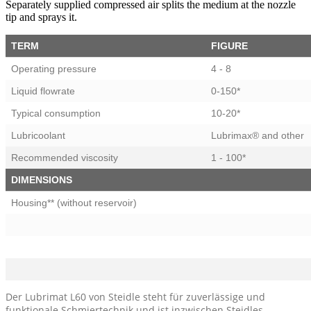
Separately supplied compressed air splits the medium at the nozzle
tip and sprays it.
TERM
FIGURE
Operating pressure
4 - 8
Liquid flowrate
0-150*
Typical consumption
10-20*
Lubricoolant
Lubrimax® and other
Recommended viscosity
1 - 100*
DIMENSIONS
Housing** (without reservoir)
Der Lubrimat L60 von Steidle steht für zuverlässige und
funktionale Schmiertechnik und ist inzwischen Steidles