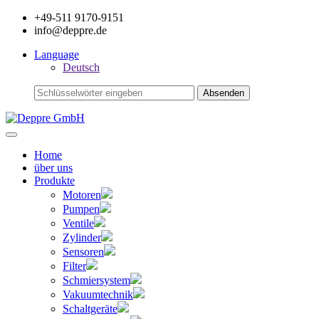
+49-511 9170-9151
info@deppre.de
Language
Deutsch
Home
über uns
Produkte
Motoren
Pumpen
Ventile
Zylinder
Sensoren
Filter
Schmiersystem
Vakuumtechnik
Schaltgeräte