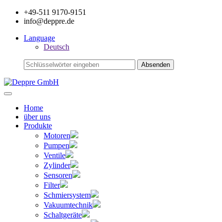
+49-511 9170-9151
info@deppre.de
Language
Deutsch
Home
über uns
Produkte
Motoren
Pumpen
Ventile
Zylinder
Sensoren
Filter
Schmiersystem
Vakuumtechnik
Schaltgeräte