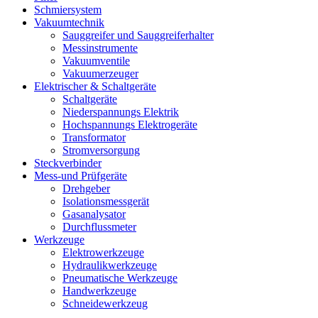
Schmiersystem
Vakuumtechnik
Sauggreifer und Sauggreiferhalter
Messinstrumente
Vakuumventile
Vakuumerzeuger
Elektrischer & Schaltgeräte
Schaltgeräte
Niederspannungs Elektrik
Hochspannungs Elektrogeräte
Transformator
Stromversorgung
Steckverbinder
Mess-und Prüfgeräte
Drehgeber
Isolationsmessgerät
Gasanalysator
Durchflussmeter
Werkzeuge
Elektrowerkzeuge
Hydraulikwerkzeuge
Pneumatische Werkzeuge
Handwerkzeuge
Schneidewerkzeug