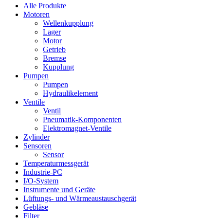
Alle Produkte
Motoren
Wellenkupplung
Lager
Motor
Getrieb
Bremse
Kupplung
Pumpen
Pumpen
Hydraulikelement
Ventile
Ventil
Pneumatik-Komponenten
Elektromagnet-Ventile
Zylinder
Sensoren
Sensor
Temperaturmessgerät
Industrie-PC
I/O-System
Instrumente und Geräte
Lüftungs- und Wärmeaustauschgerät
Gebläse
Filter