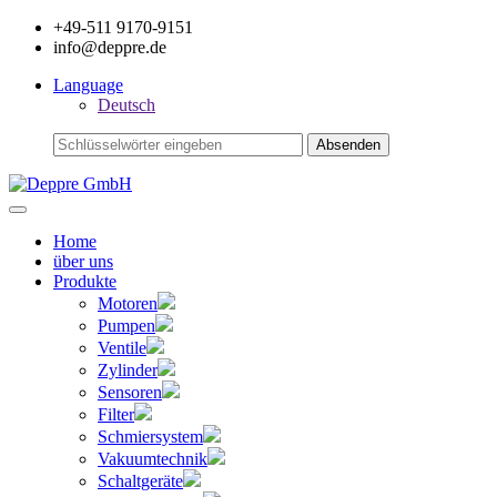
+49-511 9170-9151
info@deppre.de
Language
Deutsch
Home
über uns
Produkte
Motoren
Pumpen
Ventile
Zylinder
Sensoren
Filter
Schmiersystem
Vakuumtechnik
Schaltgeräte